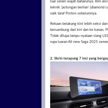
luar selain wajah baharunya. Rim al
teknik ‘potongan berlian’ (diamond c
naik taraf Proton sebelumnya.
Rekaan belakang kini lebih seksi da
bersambung dari kiri dan ke kanan. 
Tidak dilupa lampu nyalaan siang LE
rupa luaran All new Saga 2025 sem
2. Skrin terapung 7 inci yang berga