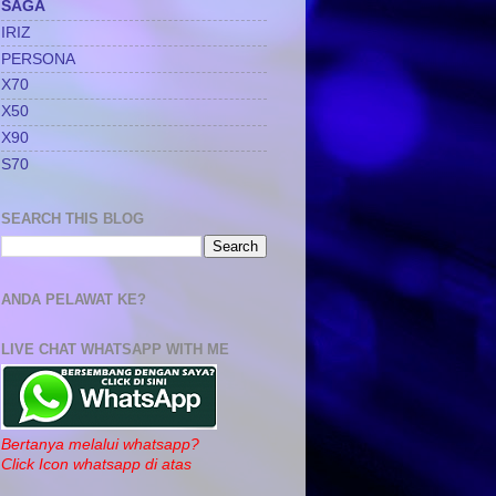
SAGA
IRIZ
PERSONA
X70
X50
X90
S70
SEARCH THIS BLOG
ANDA PELAWAT KE?
LIVE CHAT WHATSAPP WITH ME
Bertanya melalui whatsapp?
Click Icon whatsapp di atas