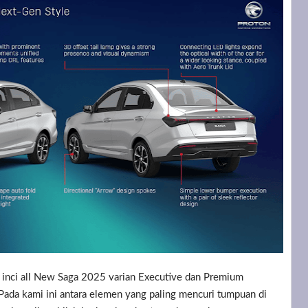
5 inci all New Saga 2025 varian Executive dan Premium
 Pada kami ini antara elemen yang paling mencuri tumpuan di