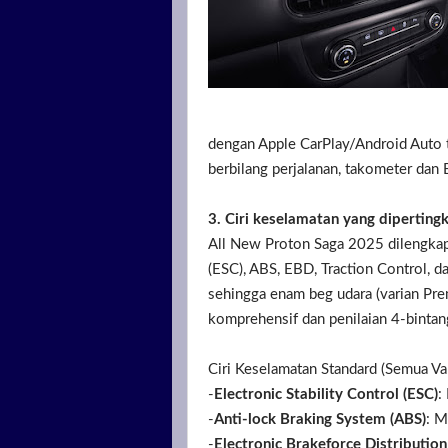
dengan Apple CarPlay/Android Auto t
berbilang perjalanan, takometer da
3. Ciri keselamatan yang diperting
All New Proton Saga 2025 dilengkapi 
(ESC), ABS, EBD, Traction Control, d
sehingga enam beg udara (varian Pre
komprehensif dan penilaian 4-bint
Ciri Keselamatan Standard (Semua Var
-
Electronic Stability Control (ESC)
:
-
Anti-lock Braking System (ABS)
: M
-
Electronic Brakeforce Distribution