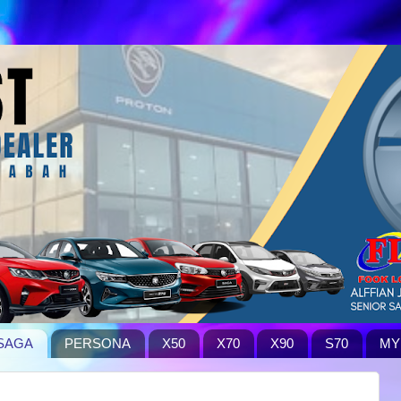
SAGA
PERSONA
X50
X70
X90
S70
MY