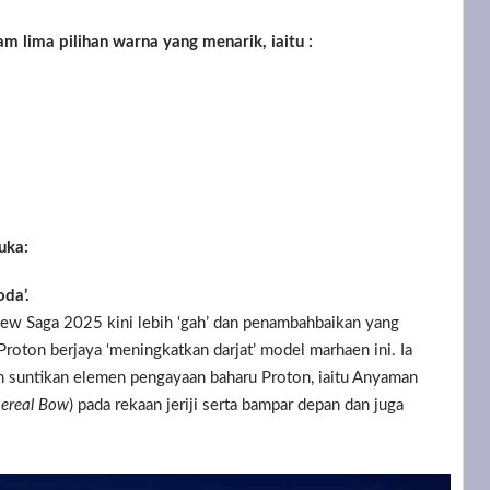
 lima pilihan warna yang menarik, iaitu :
uka:
da’.
 New Saga 2025 kini lebih ‘gah’ dan penambahbaikan yang
 Proton berjaya ‘meningkatkan darjat’ model marhaen ini. Ia
 suntikan elemen pengayaan baharu Proton, iaitu Anyaman
hereal Bow
) pada rekaan jeriji serta bampar depan dan juga