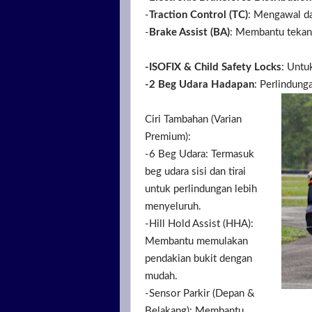
-
Traction Control (TC)
: Mengawal da
-
Brake Assist (BA)
: Membantu teka
-ISOFIX & Child Safety Locks
: Untu
-2 Beg Udara Hadapan
: Perlindung
Ciri Tambahan (Varian
Premium):
-6 Beg Udara: Termasuk
beg udara sisi dan tirai
untuk perlindungan lebih
menyeluruh.
-Hill Hold Assist (HHA):
Membantu memulakan
pendakian bukit dengan
mudah.
-Sensor Parkir (Depan &
Belakang): Membantu