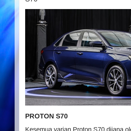
PROTON S70
Kesemua varian Proton S70 dijana ol