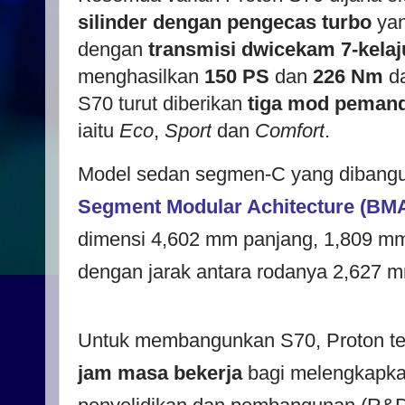
silinder dengan pengecas turbo
yan
dengan
transmisi dwicekam 7-kela
menghasilkan
150 PS
dan
226 Nm
da
S70 turut diberikan
tiga mod peman
iaitu
Eco
,
Sport
dan
Comfort
.
Model sedan segmen-C yang dibangu
Segment Modular Achitecture (BM
dimensi 4,602 mm panjang, 1,809 mm 
dengan jarak antara rodanya 2,627 
Untuk membangunkan S70, Proton t
jam masa bekerja
bagi melengkapkan